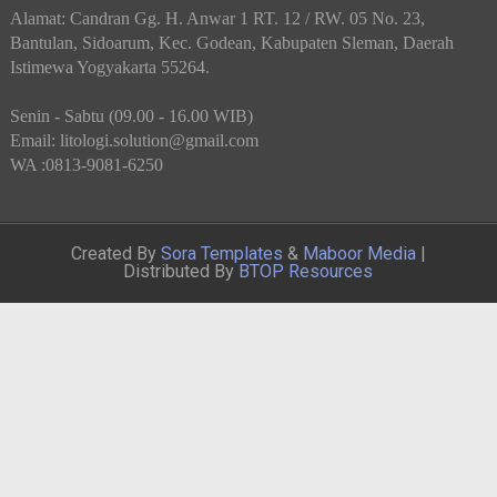
Alamat: Candran Gg. H. Anwar 1 RT. 12 / RW. 05 No. 23,
Bantulan, Sidoarum, Kec. Godean, Kabupaten Sleman, Daerah
Istimewa Yogyakarta 55264.
Senin - Sabtu (09.00 - 16.00 WIB)
Email: litologi.solution@gmail.com
WA :0813-9081-6250
Created By
Sora Templates
&
Maboor Media
|
Distributed By
BTOP Resources