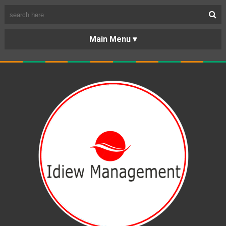
BERANDA
PORTOFOLIO
TENTANG
KARIR
KERJASAMA
LAYANAN