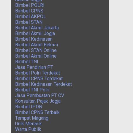
Bimbel POLRI
Bimbel CPNS
Bimbel AKPOL
Bimbel STAN
Bimbel Akmil Jakarta
Bimbel Akmil Jogja
Bimbel Kedinasan
Bimbel Akmil Bekasi
Bimbel STAN Online
Bimbel Akmil Online
Bimbel TNI
Jasa Pendirian PT
Bimbel Polri Terdekat
Bimbel CPNS Terdekat
Bimbel Kedinasan Terdekat
Bimbel TNI Polri
Jasa Pembuatan PT CV
Konsultan Pajak Jogja
Bimbel IPDN
Bimbel CPNS Terbaik
Tempat Magang
Unik Menarik
Warta Publik