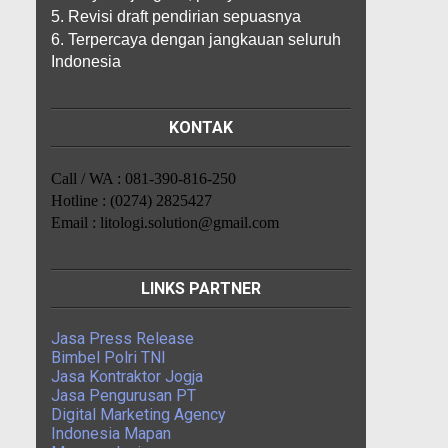
5. Revisi draft pendirian sepuasnya
6. Terpercaya dengan jangkauan seluruh
Indonesia
KONTAK
Call / WA : 081-390-816-250
Hotline : (0274) 2825427
Email : litologi.solution@gmail.com
LINKS PARTNER
Jasa Press Release
Bimbel Polri TNI
Jasa Kontraktor Jogja
Jasa Pengurusan PT
Digital Marketing Agency
Indonesia Mapan