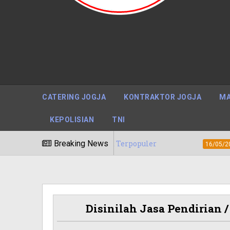
CATERING JOGJA
KONTRAKTOR JOGJA
MA
KEPOLISIAN
TNI
ri, Papua Barat Terpopuler
Breaking News
Biaya / Ha
16/05/2020
Disinilah Jasa Pendirian