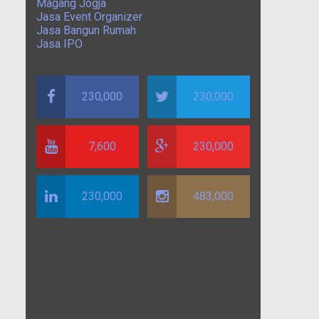
Magang Jogja
Jasa Event Organizer
Jasa Bangun Rumah
Jasa IPO
230,000
230,000
7,600
230,000
230,000
483,000