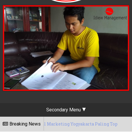
Secondary Menu
a Jasa Digital Marketing Yogyakarta Paling Top
Breaking News
15/