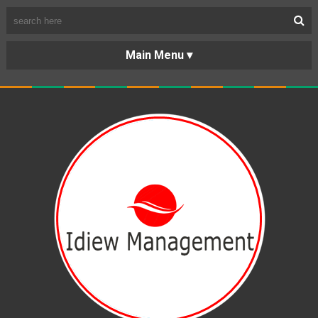
BERANDA
PORTOFOLIO
TENTANG
KARIR
KERJASAMA
LAYANAN