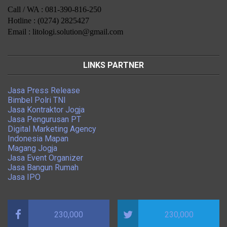
Call / WA : 081-390-816-250
Hotline : (0274) 2825427
Email : litologi.solution@gmail.com
LINKS PARTNER
Jasa Press Release
Bimbel Polri TNI
Jasa Kontraktor Jogja
Jasa Pengurusan PT
Digital Marketing Agency
Indonesia Mapan
Magang Jogja
Jasa Event Organizer
Jasa Bangun Rumah
Jasa IPO
230,000
230,000