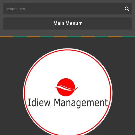
BERANDA
PORTOFOLIO
TENTANG
KARIR
KERJASAMA
LAYANAN