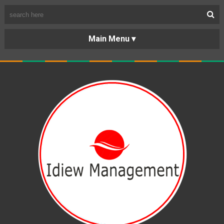
BERANDA
PORTOFOLIO
TENTANG
KARIR
KERJASAMA
LAYANAN