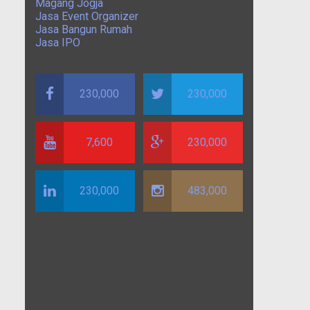
Magang Jogja
Jasa Event Organizer
Jasa Bangun Rumah
Jasa IPO
230,000
230,000
7,600
230,000
230,000
483,000