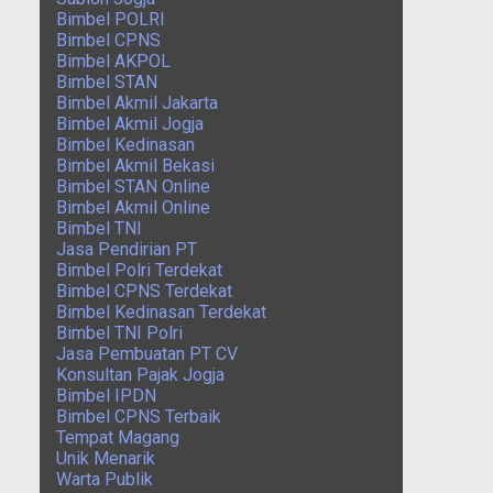
Bimbel POLRI
Bimbel CPNS
Bimbel AKPOL
Bimbel STAN
Bimbel Akmil Jakarta
Bimbel Akmil Jogja
Bimbel Kedinasan
Bimbel Akmil Bekasi
Bimbel STAN Online
Bimbel Akmil Online
Bimbel TNI
Jasa Pendirian PT
Bimbel Polri Terdekat
Bimbel CPNS Terdekat
Bimbel Kedinasan Terdekat
Bimbel TNI Polri
Jasa Pembuatan PT CV
Konsultan Pajak Jogja
Bimbel IPDN
Bimbel CPNS Terbaik
Tempat Magang
Unik Menarik
Warta Publik