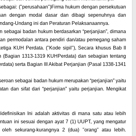
t sebagai: ("perusahaan")Firma hukum dengan persekutuan
urusan dengan modal dasar dan dibagi sepenuhnya dan
ndang-Undang ini dan Peraturan Pelaksanaannya.
kan sebagai badan hukum berdasarkan “perjanjian”, dimana
uan permodalan antara pendiri dan/atau pemegang saham
etiga KUH Perdata. ("Kode sipil"), Secara khusus Bab II
 (Bagian 1313-1319 KUHPerdata) dan sebagian tentang
ata) serta Bagian III Akibat Perjanjian (Pasal 1338-1341
erseroan sebagai badan hukum merupakan “perjanjian” yaitu
n dan sifat dari “perjanjian” yaitu perjanjian. Mengikat
efinisikan Ini adalah aktivitas di mana satu atau lebih
tentuan ini sesuai dengan ayat 7 (1) UUPT, yang mengatur
 oleh sekurang-kurangnya 2 (dua) "orang" atau lebih.