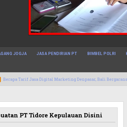
GANG JOGJA
JASA PENDIRIAN PT
BIMBEL POLRI
asa Digital Marketing Denpasar, Bali Bergaransi
14
buatan PT Tidore Kepulauan Disini