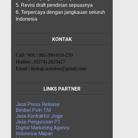
5. Revisi draft pendirian sepuasnya
6. Terpercaya dengan jangkauan seluruh
Indonesia
KONTAK
Call / WA : 081-390-816-250
Hotline : (0274) 2825427
Email : litologi.solution@gmail.com
LINKS PARTNER
Jasa Press Release
Bimbel Polri TNI
Jasa Kontraktor Jogja
Jasa Pengurusan PT
Digital Marketing Agency
Indonesia Mapan