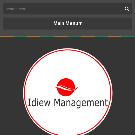
BERANDA
PORTOFOLIO
TENTANG
KARIR
KERJASAMA
LAYANAN