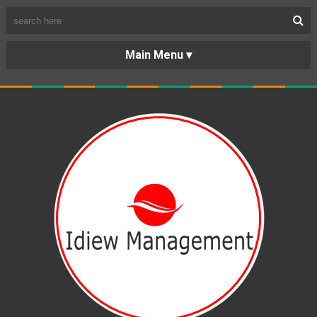
BERANDA
PORTOFOLIO
TENTANG
KARIR
KERJASAMA
LAYANAN