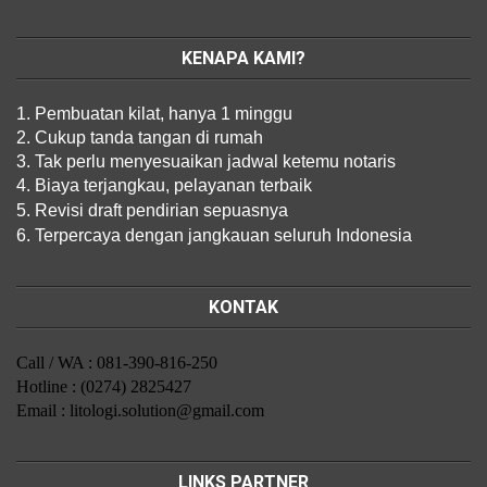
KENAPA KAMI?
1. Pembuatan kilat, hanya 1 minggu
2. Cukup tanda tangan di rumah
3. Tak perlu menyesuaikan jadwal ketemu notaris
4. Biaya terjangkau, pelayanan terbaik
5. Revisi draft pendirian sepuasnya
6. Terpercaya dengan jangkauan seluruh Indonesia
KONTAK
Call / WA : 081-390-816-250
Hotline : (0274) 2825427
Email : litologi.solution@gmail.com
LINKS PARTNER