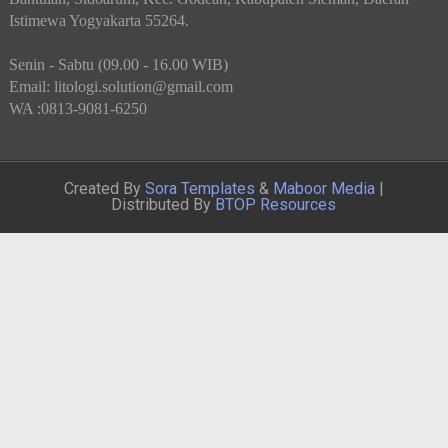
Istimewa Yogyakarta 55264.
Senin - Sabtu (09.00 - 16.00 WIB)
Email: litologi.solution@gmail.com
WA :0813-9081-6250
Created By
Sora Templates
&
Maboor Media
|
Distributed By
BTOP Resources