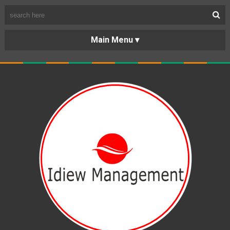
BERANDA
PORTOFOLIO
TENTANG
KARIR
KERJASAMA
LAYANAN