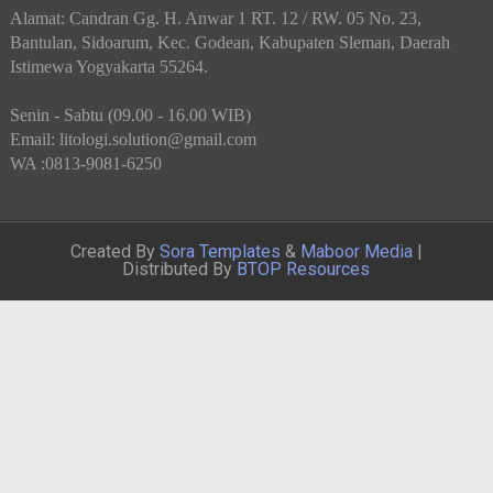
Alamat: Candran Gg. H. Anwar 1 RT. 12 / RW. 05 No. 23,
Bantulan, Sidoarum, Kec. Godean, Kabupaten Sleman, Daerah
Istimewa Yogyakarta 55264.
Senin - Sabtu (09.00 - 16.00 WIB)
Email: litologi.solution@gmail.com
WA :0813-9081-6250
Created By
Sora Templates
&
Maboor Media
|
Distributed By
BTOP Resources