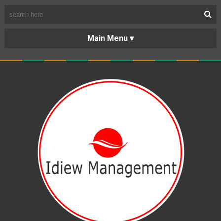
BERANDA
PORTOFOLIO
TENTANG
KARIR
KERJASAMA
LAYANAN