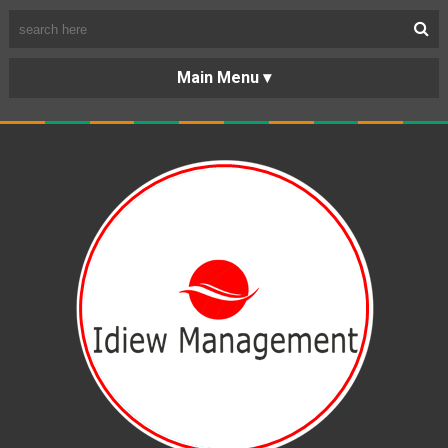
BERANDA
PORTOFOLIO
TENTANG
KARIR
KERJASAMA
LAYANAN