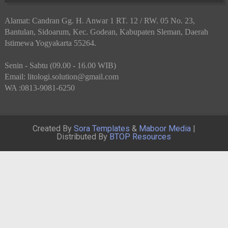
Alamat: Candran Gg. H. Anwar 1 RT. 12 / RW. 05 No. 23,
Bantulan, Sidoarum, Kec. Godean, Kabupaten Sleman, Daerah
Istimewa Yogyakarta 55264.
Senin - Sabtu (09.00 - 16.00 WIB)
Email: litologi.solution@gmail.com
WA :0813-9081-6250
Created By
Sora Templates
&
Maboor Media
|
Distributed By
BTOP Resources