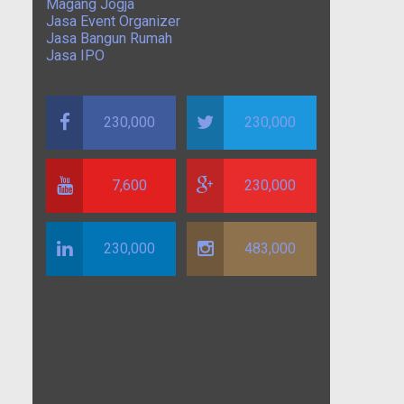
Magang Jogja
Jasa Event Organizer
Jasa Bangun Rumah
Jasa IPO
230,000
230,000
7,600
230,000
230,000
483,000