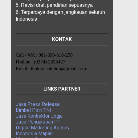
5. Revisi draft pendirian sepuasnya
6. Terpercaya dengan jangkauan seluruh
Indonesia
KONTAK
Call / WA : 081-390-816-250
Hotline : (0274) 2825427
Email : litologi.solution@gmail.com
LINKS PARTNER
Jasa Press Release
Bimbel Polri TNI
Jasa Kontraktor Jogja
Jasa Pengurusan PT
Digital Marketing Agency
Indonesia Mapan