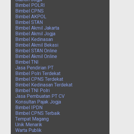
Bimbel POLRI
Bimbel CPNS
Bimbel AKPOL
Bimbel STAN
Bimbel Akmil Jakarta
Bimbel Akmil Jogja
Bimbel Kedinasan
Bimbel Akmil Bekasi
Bimbel STAN Online
Bimbel Akmil Online
Bimbel TNI
Jasa Pendirian PT
Bimbel Polri Terdekat
Bimbel CPNS Terdekat
Bimbel Kedinasan Terdekat
Bimbel TNI Polri
Jasa Pembuatan PT CV
Konsultan Pajak Jogja
Bimbel IPDN
Bimbel CPNS Terbaik
Tempat Magang
Unik Menarik
Warta Publik