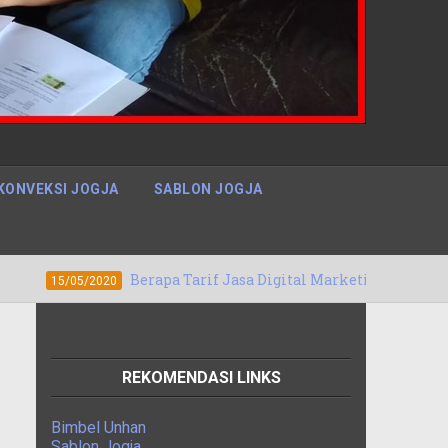
KONVEKSI JOGJA
SABLON JOGJA
Berapa Tarif Jasa Digital Marketing Denpasar, Bali Bergaran
0
REKOMENDASI LINKS
Bimbel Unhan
Sablon Jogja