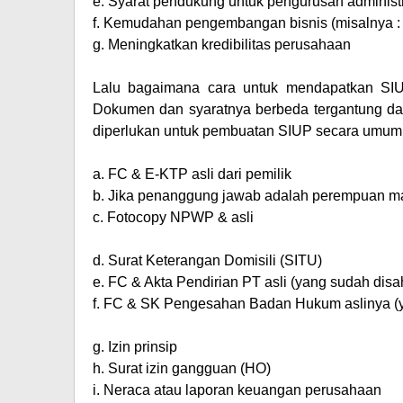
e.
Syarat pendukung untuk pengurusan administ
f.
Kemudahan pengembangan bisnis (misalnya : b
g.
Meningkatkan kredibilitas perusahaan
Lalu bagaimana cara untuk mendapatkan SIU
Dokumen dan syaratnya berbeda tergantung dari
diperlukan untuk pembuatan SIUP secara umum
a.
FC & E-KTP asli dari pemilik
b.
Jika penanggung jawab adalah perempuan ma
c.
Fotocopy NPWP & asli
d.
Surat Keterangan Domisili (SITU)
e.
FC & Akta Pendirian PT asli (yang sudah d
f.
FC & SK Pengesahan Badan Hukum aslinya 
g.
Izin prinsip
h.
Surat izin gangguan (HO)
i.
Neraca atau laporan keuangan perusahaan