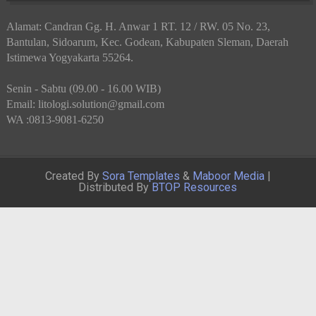
Alamat: Candran Gg. H. Anwar 1 RT. 12 / RW. 05 No. 23,
Bantulan, Sidoarum, Kec. Godean, Kabupaten Sleman, Daerah
Istimewa Yogyakarta 55264.
Senin - Sabtu (09.00 - 16.00 WIB)
Email: litologi.solution@gmail.com
WA :0813-9081-6250
Created By
Sora Templates
&
Maboor Media
|
Distributed By
BTOP Resources