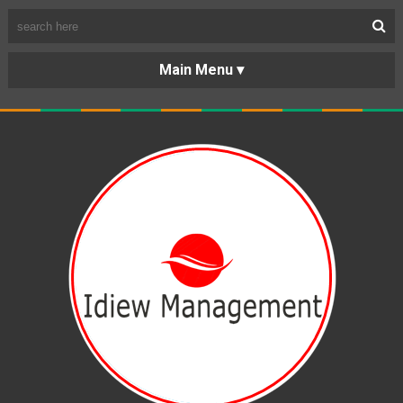
BERANDA
PORTOFOLIO
TENTANG
KARIR
KERJASAMA
LAYANAN