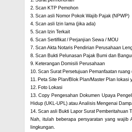
2.
Scan KTP Pemohon
3.
Scan asli Nomor Pokok Wajib Pajak (NPWP)
4.
Scan asli Izin lama (jika ada)
5.
Scan Izin Terkait
6.
Scan Sertifikat / Perjanjian Sewa / MOU
7.
Scan Akta Notaris Pendirian Perusahaan Len
8.
Scan Bukti Pelunasan Pajak Bumi dan Bangun
9.
Keterangan Domisili Perusahaan
10.
Scan Surat Persetujuan Pemanfaatan ruang
11.
Peta Site Plan/Blok Plan/Master Plan lokasi
12.
Foto Lokasi
13.
Copy Pengesahan Dokumen Upaya Pengelo
Hidup (UKL-UPL) atau Analisis Mengenai Dam
14.
Scan asli Bukti Lapor Surat Pemberitahuan T
Nah, itulah beberapa persyaratan yang wajib
lingkungan.