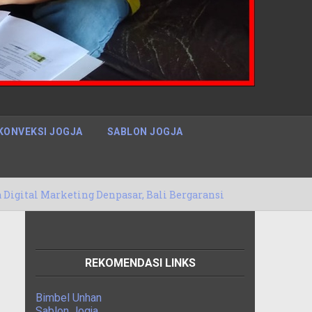
KONVEKSI JOGJA
SABLON JOGJA
ing Denpasar, Bali Bergaransi
Inilah Ja
14/05/2020
REKOMENDASI LINKS
Bimbel Unhan
Sablon Jogja