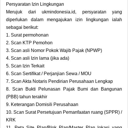
Persyaratan Izin Lingkungan
Merujuk dari ukmindonesia.id, persyaratan yang
diperlukan dalam mengajukan izin lingkungan ialah
sebagai berikut:
1.
Surat permohonan
2.
Scan KTP Pemohon
3.
Scan asli Nomor Pokok Wajib Pajak (NPWP)
4.
Scan asli Izin lama (jika ada)
5.
Scan Izin Terkait
6.
Scan Sertifikat / Perjanjian Sewa / MOU
7.
Scan Akta Notaris Pendirian Perusahaan Lengkap
8.
Scan Bukti Pelunasan Pajak Bumi dan Bangunan
(PBB) tahun terakhir
9.
Keterangan Domisili Perusahaan
10.
Scan Surat Persetujuan Pemanfaatan ruang (SPPR) /
KRK
11.
Peta Site Plan/Blok Plan/Master Plan lokasi yang