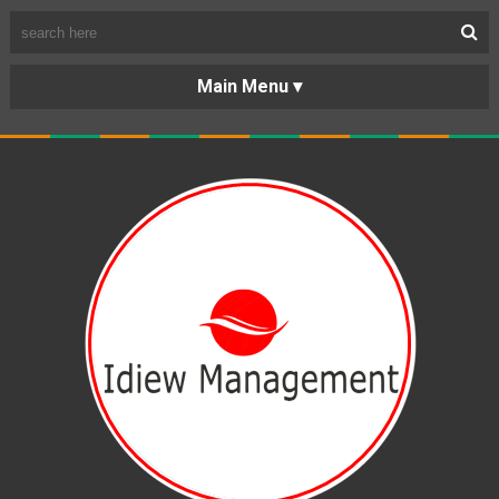
BERANDA
PORTOFOLIO
TENTANG
KARIR
KERJASAMA
LAYANAN