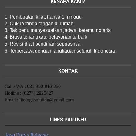
KENAPA KAMI?
1. Pembuatan kilat, hanya 1 minggu
2. Cukup tanda tangan di rumah
3. Tak perlu menyesuaikan jadwal ketemu notaris
4. Biaya terjangkau, pelayanan terbaik
5. Revisi draft pendirian sepuasnya
6. Terpercaya dengan jangkauan seluruh Indonesia
KONTAK
Call / WA : 081-390-816-250
Hotline : (0274) 2825427
Email : litologi.solution@gmail.com
LINKS PARTNER
Jasa Press Release