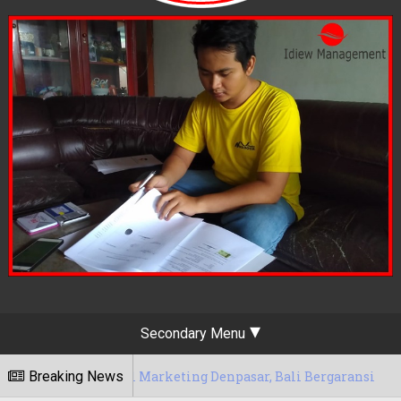
Secondary Menu
Digital Marketing Denpasar, Bali Bergaransi
Breaking News
14/05/