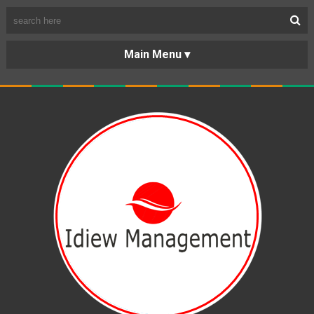
BERANDA
PORTOFOLIO
TENTANG
KARIR
KERJASAMA
LAYANAN