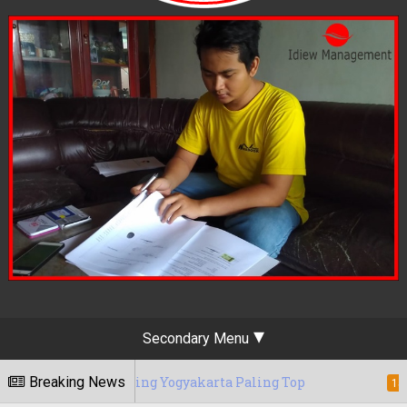
Secondary Menu
 Marketing Yogyakarta Paling Top
Breaking News
Berap
15/05/2020