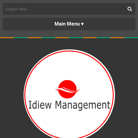
BERANDA
PORTOFOLIO
TENTANG
KARIR
KERJASAMA
LAYANAN