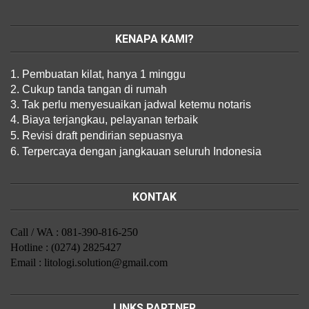
KENAPA KAMI?
1. Pembuatan kilat, hanya 1 minggu
2. Cukup tanda tangan di rumah
3. Tak perlu menyesuaikan jadwal ketemu notaris
4. Biaya terjangkau, pelayanan terbaik
5. Revisi draft pendirian sepuasnya
6. Terpercaya dengan jangkauan seluruh Indonesia
KONTAK
Call / WA : 081-390-816-250
Hotline : (0274) 2825427
Email : litologi.solution@gmail.com
LINKS PARTNER