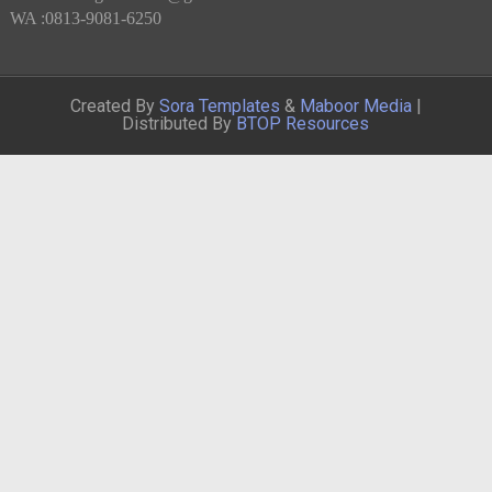
WA :0813-9081-6250
Created By
Sora Templates
&
Maboor Media
|
Distributed By
BTOP Resources