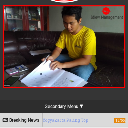
Secondary Menu
eting Yogyakarta Paling Top
Breaking News
Berapa Tari
15/05/2020