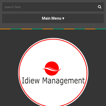
BERANDA
PORTOFOLIO
TENTANG
KARIR
KERJASAMA
LAYANAN