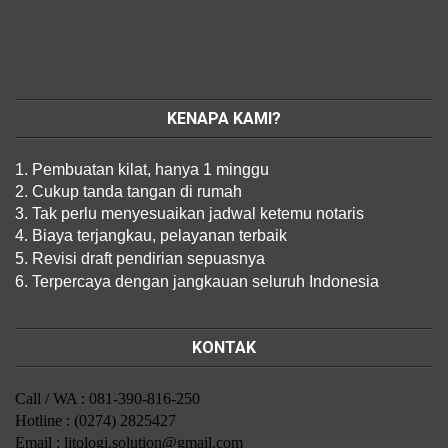
KENAPA KAMI?
1. Pembuatan kilat, hanya 1 minggu
2. Cukup tanda tangan di rumah
3. Tak perlu menyesuaikan jadwal ketemu notaris
4. Biaya terjangkau, pelayanan terbaik
5. Revisi draft pendirian sepuasnya
6. Terpercaya dengan jangkauan seluruh Indonesia
KONTAK
Call / WA : 081-390-816-250
Hotline : (0274) 2825427
Email : litologi.solution@gmail.com