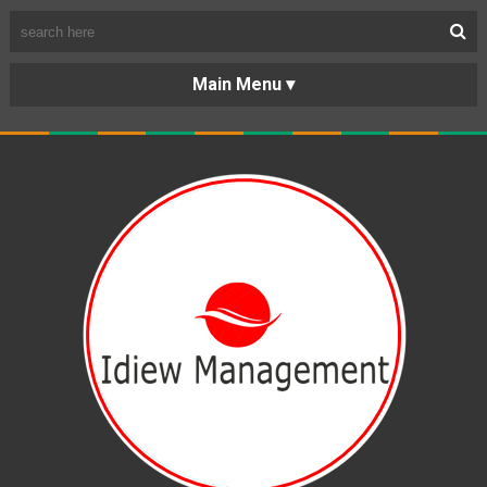
BERANDA
PORTOFOLIO
TENTANG
KARIR
KERJASAMA
LAYANAN