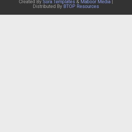
Created By
Sora Templates
&
Maboor Media
|
Distributed By
BTOP Resources