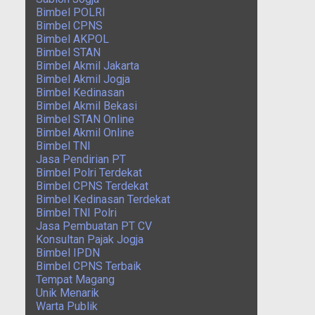
Bimbel POLRI
Bimbel CPNS
Bimbel AKPOL
Bimbel STAN
Bimbel Akmil Jakarta
Bimbel Akmil Jogja
Bimbel Kedinasan
Bimbel Akmil Bekasi
Bimbel STAN Online
Bimbel Akmil Online
Bimbel TNI
Jasa Pendirian PT
Bimbel Polri Terdekat
Bimbel CPNS Terdekat
Bimbel Kedinasan Terdekat
Bimbel TNI Polri
Jasa Pembuatan PT CV
Konsultan Pajak Jogja
Bimbel IPDN
Bimbel CPNS Terbaik
Tempat Magang
Unik Menarik
Warta Publik