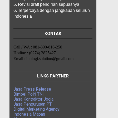
5. Revisi draft pendirian sepuasnya
6. Terpercaya dengan jangkauan seluruh
Indonesia
KONTAK
Call / WA : 081-390-816-250
Hotline : (0274) 2825427
Email : litologi.solution@gmail.com
LINKS PARTNER
Jasa Press Release
Bimbel Polri TNI
Jasa Kontraktor Jogja
Jasa Pengurusan PT
Digital Marketing Agency
Indonesia Mapan