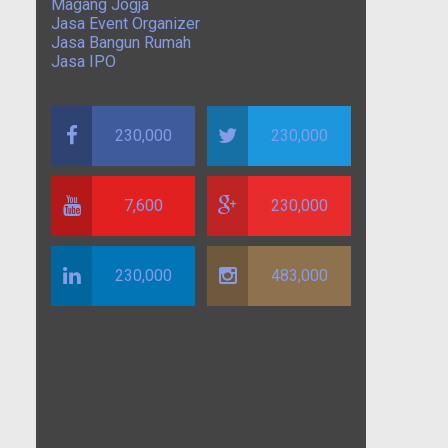
Magang Jogja
Jasa Event Organizer
Jasa Bangun Rumah
Jasa IPO
230,000
230,000
7,600
230,000
230,000
483,000