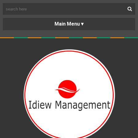
BERANDA
PORTOFOLIO
TENTANG
KARIR
KERJASAMA
LAYANAN