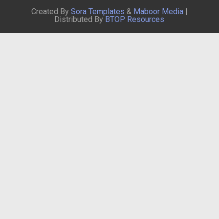
Created By
Sora Templates
&
Maboor Media
|
Distributed By
BTOP Resources