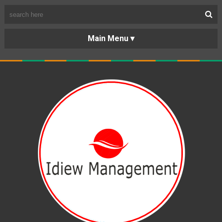
BERANDA
PORTOFOLIO
TENTANG
KARIR
KERJASAMA
LAYANAN