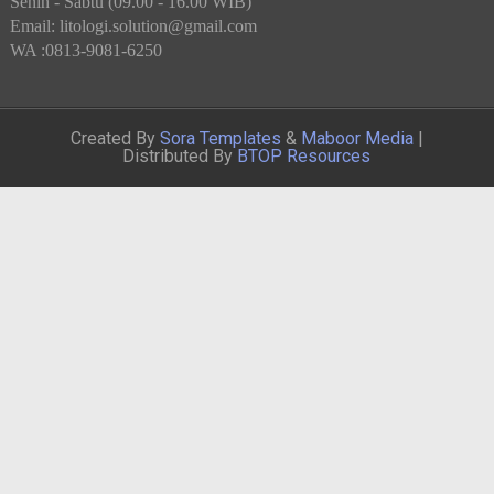
Senin - Sabtu (09.00 - 16.00 WIB)
Email: litologi.solution@gmail.com
WA :0813-9081-6250
Created By
Sora Templates
&
Maboor Media
|
Distributed By
BTOP Resources