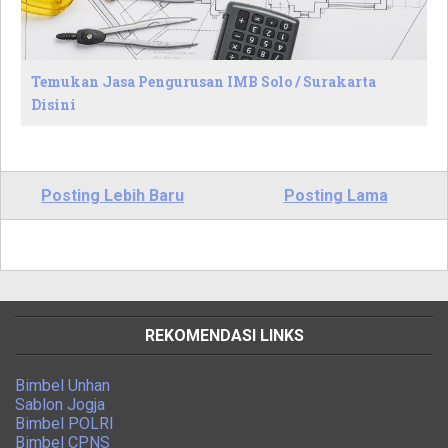
Temukan Jasa Pengurusan IMB Solo / Surakarta
Disini
Posting Lebih Baru
Posting Lama
REKOMENDASI LINKS
Bimbel Unhan
Sablon Jogja
Bimbel POLRI
Bimbel CPNS