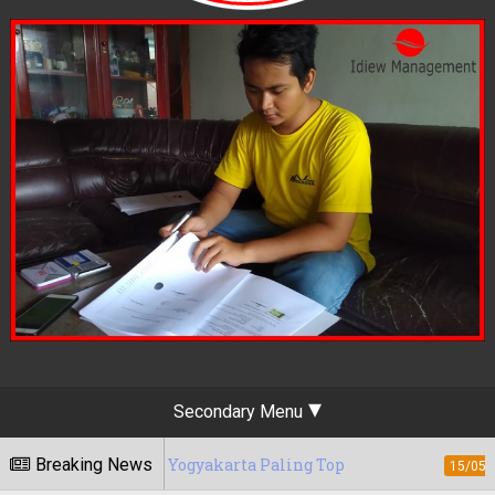
Secondary Menu
eting Yogyakarta Paling Top
Breaking News
Berapa Tar
15/05/2020