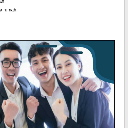
an
wa rumah.