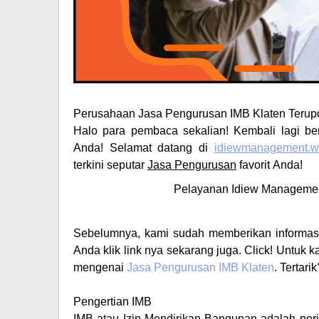
Perusahaan
Jasa Pengurusan IMB Klaten
Terup
Halo para pembaca sekalian! Kembali lagi be
Anda! Selamat datang di
idiewmanagement.w
terkini seputar
Jasa Pengurusan
favorit
Anda!
Pelayanan Idiew Managemen
Sebelumnya, kami sudah memberikan informa
Anda klik link nya sekarang juga. Click! Untuk ka
mengenai
Jasa Pengurusan
IMB
Klaten
. Tertari
Pengertian IMB
IMB atau Izin Mendirikan Bangunan adalah per