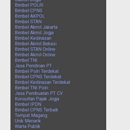
Bimbel POLRI
Bimbel CPNS
Bimbel AKPOL
Bimbel STAN
Bimbel Akmil Jakarta
Bimbel Akmil Jogja
Bimbel Kedinasan
Bimbel Akmil Bekasi
Bimbel STAN Online
Bimbel Akmil Online
Bimbel TNI
Jasa Pendirian PT
Bimbel Polri Terdekat
Bimbel CPNS Terdekat
Bimbel Kedinasan Terdekat
Bimbel TNI Polri
Jasa Pembuatan PT CV
Konsultan Pajak Jogja
Bimbel IPDN
Bimbel CPNS Terbaik
Tempat Magang
Unik Menarik
Warta Publik