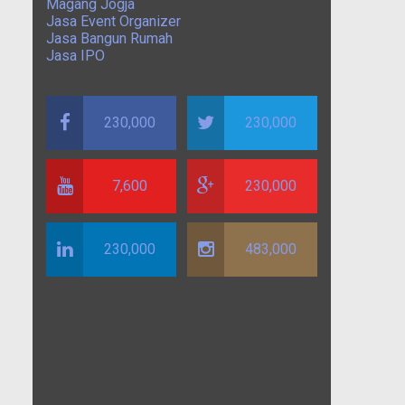
Magang Jogja
Jasa Event Organizer
Jasa Bangun Rumah
Jasa IPO
230,000
230,000
7,600
230,000
230,000
483,000