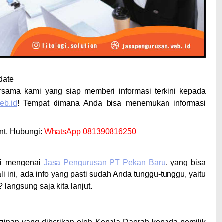
date
rsama kami yang siap memberi informasi terkini kepada
eb.id
! Tempat dimana Anda bisa menemukan informasi
t, Hubungi:
WhatsApp 081390816250
si mengenai
Jasa Pengurusan PT Pekan Baru
, yang bisa
li ini, ada info yang pasti sudah Anda tunggu-tunggu, yaitu
k? langsung saja kita lanjut.
izinan yang diberikan oleh Kepala Daerah kepada pemilik