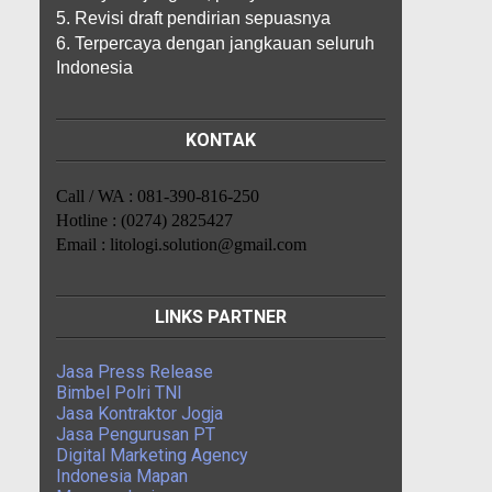
5. Revisi draft pendirian sepuasnya
6. Terpercaya dengan jangkauan seluruh
Indonesia
KONTAK
Call / WA : 081-390-816-250
Hotline : (0274) 2825427
Email : litologi.solution@gmail.com
LINKS PARTNER
Jasa Press Release
Bimbel Polri TNI
Jasa Kontraktor Jogja
Jasa Pengurusan PT
Digital Marketing Agency
Indonesia Mapan