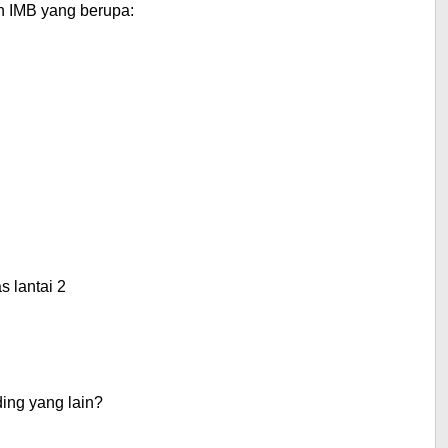
n IMB
yang berupa:
s lantai 2
ing yang lain?