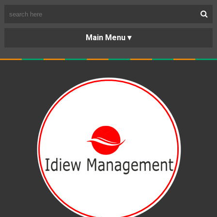
BERANDA
PORTOFOLIO
TENTANG
KARIR
KERJASAMA
LAYANAN