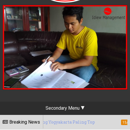
Secondary Menu
keting Yogyakarta Paling Top
Breaking News
Berapa Ta
15/05/2020