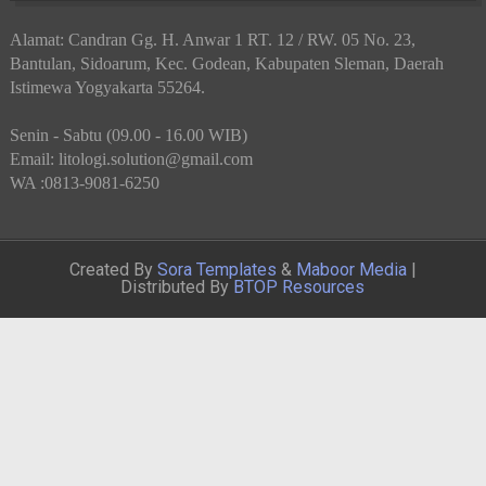
Alamat: Candran Gg. H. Anwar 1 RT. 12 / RW. 05 No. 23,
Bantulan, Sidoarum, Kec. Godean, Kabupaten Sleman, Daerah
Istimewa Yogyakarta 55264.
Senin - Sabtu (09.00 - 16.00 WIB)
Email: litologi.solution@gmail.com
WA :0813-9081-6250
Created By
Sora Templates
&
Maboor Media
|
Distributed By
BTOP Resources