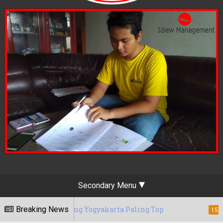
Secondary Menu
rketing Yogyakarta Paling Top
Breaking News
Berapa T
15/05/2020