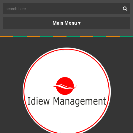
BERANDA
PORTOFOLIO
TENTANG
KARIR
KERJASAMA
LAYANAN