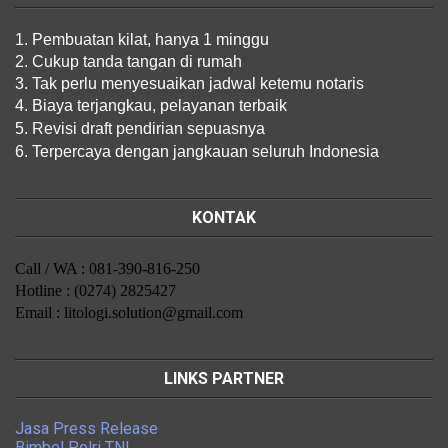
1. Pembuatan kilat, hanya 1 minggu
2. Cukup tanda tangan di rumah
3. Tak perlu menyesuaikan jadwal ketemu notaris
4. Biaya terjangkau, pelayanan terbaik
5. Revisi draft pendirian sepuasnya
6. Terpercaya dengan jangkauan seluruh Indonesia
KONTAK
Call / WA : 081-390-816-250
Hotline : (0274) 2825427
Email : litologi.solution@gmail.com
LINKS PARTNER
Jasa Press Release
Bimbel Polri TNI