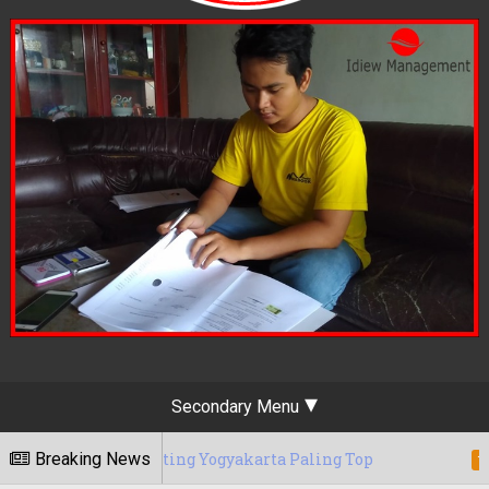
Secondary Menu
 Marketing Yogyakarta Paling Top
Breaking News
Berapa
15/05/2020