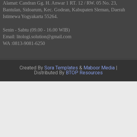
Alamat: Candran Gg. H. Anwar 1 RT. 12 / RW. 05 No. 23,
Bantulan, Sidoarum, Kec. Godean, Kabupaten Sleman, Daerah
Istimewa Yogyakarta 55264.
Senin - Sabtu (09.00 - 16.00 WIB)
Email: litologi.solution@gmail.com
WA :0813-9081-6250
Created By
Sora Templates
&
Maboor Media
|
Distributed By
BTOP Resources