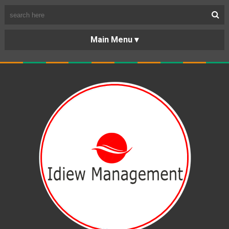
BERANDA
PORTOFOLIO
TENTANG
KARIR
KERJASAMA
LAYANAN