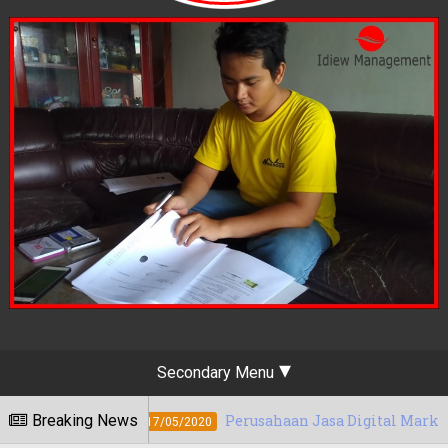
Secondary Menu
Breaking News
Perusahaan Jasa Digital Marketing Manokwari
17/05/2020