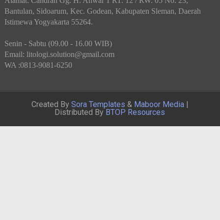
Alamat: Candran Gg. H. Anwar 1 RT. 12 / RW. 05 No. 23,
Bantulan, Sidoarum, Kec. Godean, Kabupaten Sleman, Daerah
Istimewa Yogyakarta 55264.
Senin - Sabtu (09.00 - 16.00 WIB)
Email: litologi.solution@gmail.com
WA :0813-9081-6250
Created By
Sora Templates
&
Maboor Media
|
Distributed By
BTOP Resources