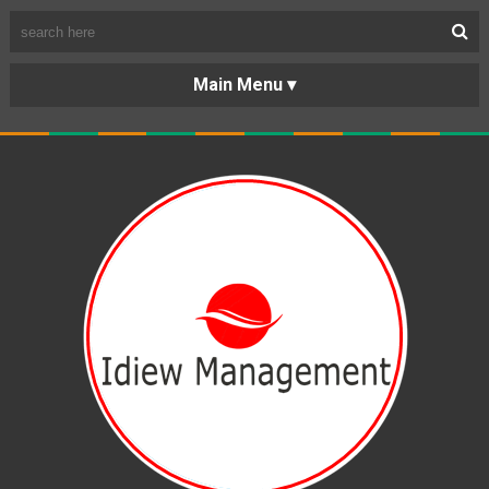
BERANDA
PORTOFOLIO
TENTANG
KARIR
KERJASAMA
LAYANAN