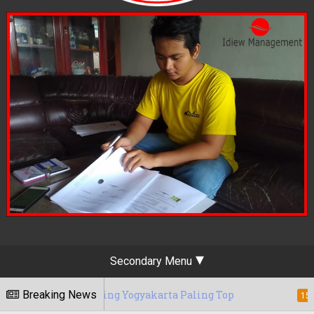
Secondary Menu
arketing Yogyakarta Paling Top
Breaking News
Berapa T
15/05/2020