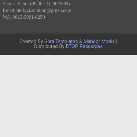
Senin - Sabtu (09.00 - 16.00 WIB)
Email: litologi.solution@gmail.com
WA :0813-9081-6250
Created By
Sora Templates
&
Maboor Media
|
Distributed By
BTOP Resources