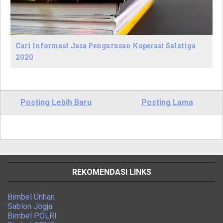
Cari Informasi Jasa Pengurusan Koperasi Salatiga
2020
Posting Lebih Baru
Posting Lama
REKOMENDASI LINKS
Bimbel Unhan
Sablon Jogja
Bimbel POLRI