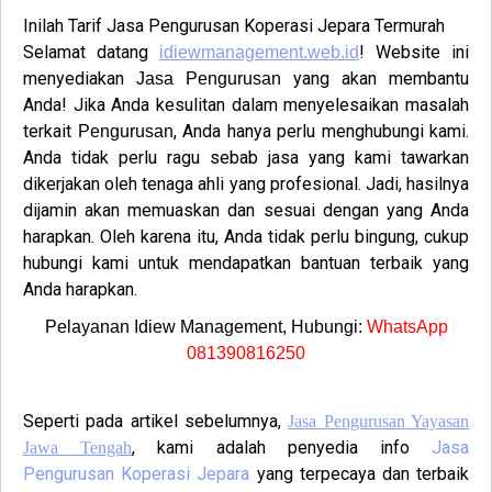
Inilah Tarif
Jasa Pengurusan
Koperasi
Jepara
Termurah
Selamat datang
! Website ini
idiewmanagement.web.id
menyediakan
yang akan membantu
Jasa Pengurusan
Anda! Jika Anda kesulitan dalam menyelesaikan masalah
terkait
, Anda hanya perlu menghubungi kami.
Pengurusan
Anda tidak perlu ragu sebab jasa yang kami tawarkan
dikerjakan oleh tenaga ahli yang profesional. Jadi, hasilnya
dijamin akan memuaskan dan sesuai dengan yang Anda
harapkan. Oleh karena itu, Anda tidak perlu bingung, cukup
hubungi kami untuk mendapatkan bantuan terbaik yang
Anda harapkan.
Pelayanan Idiew Management, Hubungi:
WhatsApp
081390816250
Seperti pada artikel sebelumnya,
Jasa Pengurusan Yayasan
, kami adalah penyedia info
Jasa
Jawa Tengah
Pengurusan
Koperasi
Jepara
yang terpecaya dan terbaik