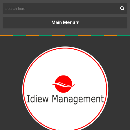
BERANDA
PORTOFOLIO
TENTANG
KARIR
KERJASAMA
LAYANAN