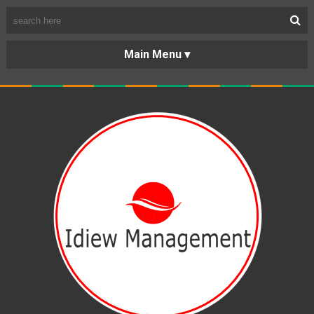
BERANDA
PORTOFOLIO
TENTANG
KARIR
KERJASAMA
LAYANAN