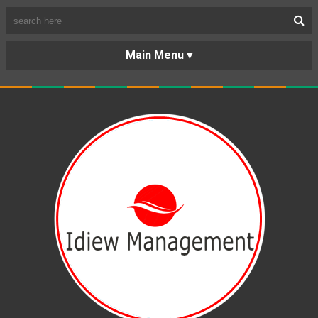
BERANDA
PORTOFOLIO
TENTANG
KARIR
KERJASAMA
LAYANAN