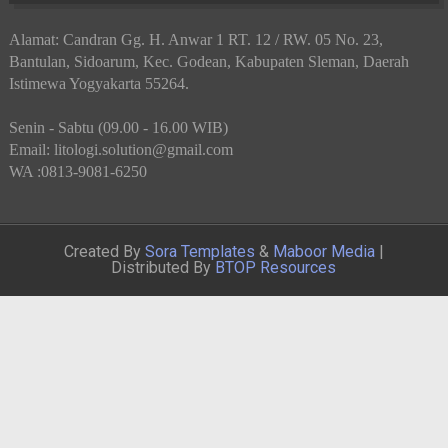
Alamat: Candran Gg. H. Anwar 1 RT. 12 / RW. 05 No. 23,
Bantulan, Sidoarum, Kec. Godean, Kabupaten Sleman, Daerah
Istimewa Yogyakarta 55264.
Senin - Sabtu (09.00 - 16.00 WIB)
Email: litologi.solution@gmail.com
WA :0813-9081-6250
Created By
Sora Templates
&
Maboor Media
|
Distributed By
BTOP Resources