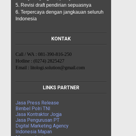
5. Revisi draft pendirian sepuasnya
6. Terpercaya dengan jangkauan seluruh
Indonesia
KONTAK
Call / WA : 081-390-816-250
Hotline : (0274) 2825427
Email : litologi.solution@gmail.com
LINKS PARTNER
Jasa Press Release
Bimbel Polri TNI
Jasa Kontraktor Jogja
Jasa Pengurusan PT
Digital Marketing Agency
Indonesia Mapan