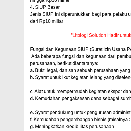
hingga Rp10 miliar
4.
SIUP Besar
Jenis SIUP ini diperuntukkan bagi para pelaku
dari Rp10 miliar
“Litologi Solution Hadir un
Fungsi dan Kegunaan SIUP (Surat Izin Usaha P
Ada beberapa fungsi dan kegunaan dari pem
perusahaan, berikut diantaranya:
a.
Bukti legal, dan sah sebuah perusahaan yang 
b.
Syarat untuk ikut kegiatan lelang yang disel
c.
Alat untuk mempermudah kegiatan ekspor dan
d.
Kemudahan pengaksesan dana sebagai sumber
e.
Syarat pendukung untuk pengurusan administ
f.
Kemudahan pengembangan bisnis (misalnya : b
g.
Meningkatkan kredibilitas perusahaan