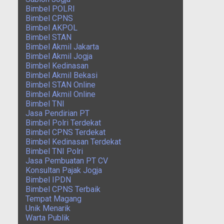
Bimbel POLRI
Bimbel CPNS
Bimbel AKPOL
Bimbel STAN
Bimbel Akmil Jakarta
Bimbel Akmil Jogja
Bimbel Kedinasan
Bimbel Akmil Bekasi
Bimbel STAN Online
Bimbel Akmil Online
Bimbel TNI
Jasa Pendirian PT
Bimbel Polri Terdekat
Bimbel CPNS Terdekat
Bimbel Kedinasan Terdekat
Bimbel TNI Polri
Jasa Pembuatan PT CV
Konsultan Pajak Jogja
Bimbel IPDN
Bimbel CPNS Terbaik
Tempat Magang
Unik Menarik
Warta Publik