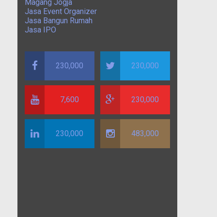
Magang Jogja
Jasa Event Organizer
Jasa Bangun Rumah
Jasa IPO
230,000
230,000
7,600
230,000
230,000
483,000