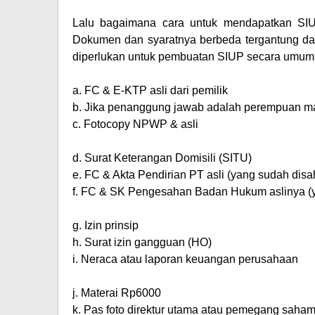
Lalu bagaimana cara untuk mendapatkan SIU
Dokumen dan syaratnya berbeda tergantung dari
diperlukan untuk pembuatan SIUP secara umum
a.
FC & E-KTP asli dari pemilik
b.
Jika penanggung jawab adalah perempuan ma
c.
Fotocopy NPWP & asli
d.
Surat Keterangan Domisili (SITU)
e.
FC & Akta Pendirian PT asli (yang sudah d
f.
FC & SK Pengesahan Badan Hukum aslinya 
g.
Izin prinsip
h.
Surat izin gangguan (HO)
i.
Neraca atau laporan keuangan perusahaan
j.
Materai Rp6000
k.
Pas foto direktur utama atau pemegang saham