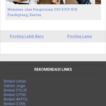
Memesan Jasa Pengurusan OSS SIUP NIB
Pandeglang, Banten
Posting Lebih Baru
Posting Lama
REKOMENDASI LINKS
Bimbel Unhan
Sablon Jogja
Bimbel POLRI
Bimbel CPNS
Bimbel AKPOL
Bimbel STAN