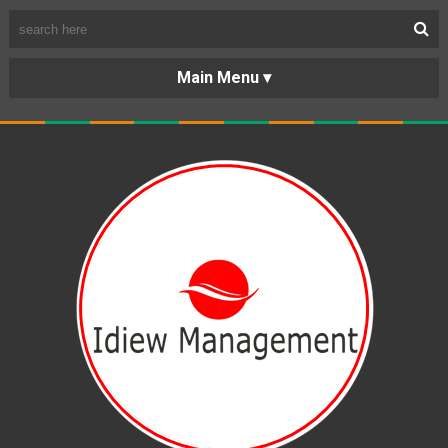
BERANDA
PORTOFOLIO
TENTANG
KARIR
KERJASAMA
LAYANAN