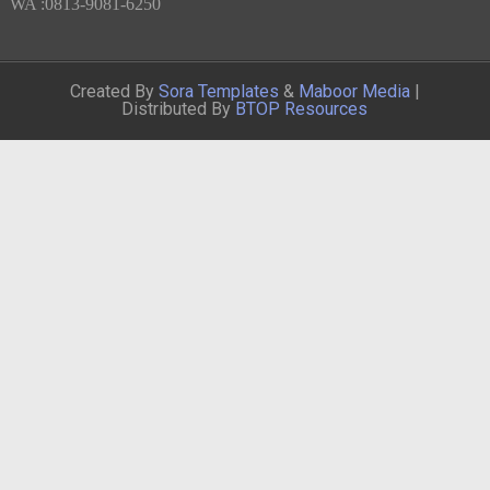
WA :0813-9081-6250
Created By
Sora Templates
&
Maboor Media
|
Distributed By
BTOP Resources